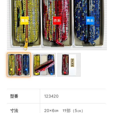
型番
123420
寸法
20×6㎝ ﾏﾁ部（5㎝）