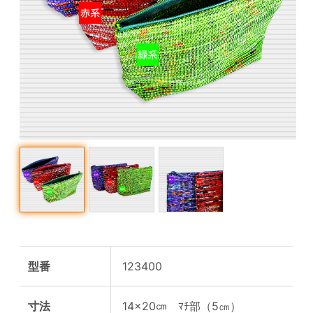
型番
123400
寸法
14×20㎝ ﾏﾁ部（5㎝）